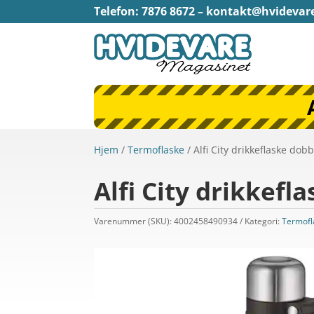
Telefon: 7876 8672 –
kontakt@hvidevar
Hjem
/
Termoflaske
/ Alfi City drikkeflaske dobb
Alfi City drikkefl
Varenummer (SKU):
4002458490934
Kategori:
Termofl