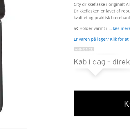
City drikkeflaske i originalt 
Drikkeflasken er lavet af robu
kvalitet og praktisk bærehank
â¢ Holder varmt i …
læs mere
Er varen på lager? Klik for at
K