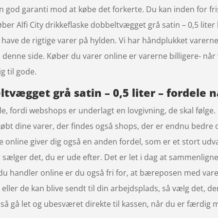
en god garanti mod at købe det forkerte. Du kan inden for fr
ber Alfi City drikkeflaske dobbeltvægget grå satin – 0,5 lit
have de rigtige varer på hylden. Vi har håndplukket varerne
på denne side. Køber du varer online er varerne billigere-
g til gode.
ltvægget grå satin – 0,5 liter – fordele 
le, fordi webshops er underlagt en lovgivning, de skal følge
 købt dine varer, der findes også shops, der er endnu bedre
 online giver dig også en anden fordel, som er et stort udval
sælger det, du er ude efter. Det er let i dag at sammenligne
u handler online er du også fri for, at bæreposen med varer
 eller de kan blive sendt til din arbejdsplads, så vælg det, d
så gå let og ubesværet direkte til kassen, når du er færdig 