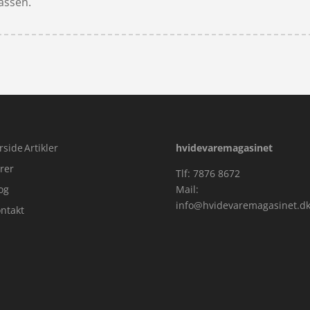
kassen.
rside
Artikler
hvidevaremagasinet
rer
Tlf: 7876 8672
og
Mail:
info@hvidevaremagasinet.d
ntakt