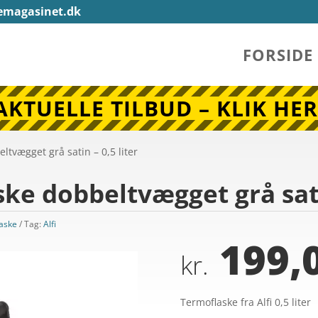
emagasinet.dk
FORSIDE
AKTUELLE TILBUD – KLIK HER
eltvægget grå satin – 0,5 liter
aske dobbeltvægget grå sati
aske
Tag:
Alfi
199,
kr.
Termoflaske fra Alfi 0,5 liter