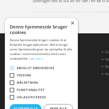
ubehaget ved at stå alt for tæt i en kø til 
×
Denne hjemmeside bruger
cookies
Denne hjemmeside bruger cookies til at
forbedre brugeroplevelsen. Ved at bruge
vores hjemmeside giver du samtykke til alle
Fo
cookies i overensstemmelse med vores
cookiepolitik.
Læs mere
Va
Bl
ABSOLUT NØDVENDIGE
Ko
YDEEVNE
MÅLRETNING
FUNKTIONALITET
UKLASSIFICEREDE
ACCEPTER ALLE
AFVIS ALLE