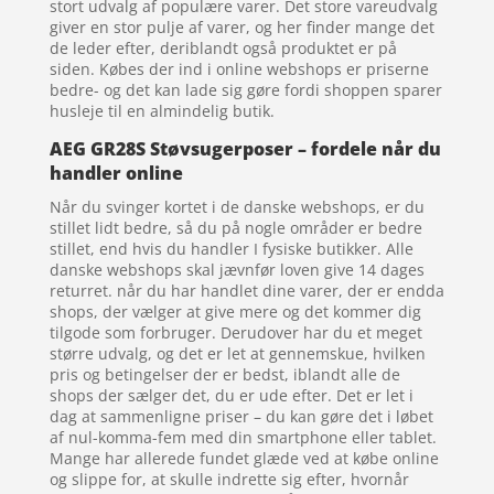
stort udvalg af populære varer. Det store vareudvalg
giver en stor pulje af varer, og her finder mange det
de leder efter, deriblandt også produktet er på
siden. Købes der ind i online webshops er priserne
bedre- og det kan lade sig gøre fordi shoppen sparer
husleje til en almindelig butik.
AEG GR28S Støvsugerposer – fordele når du
handler online
Når du svinger kortet i de danske webshops, er du
stillet lidt bedre, så du på nogle områder er bedre
stillet, end hvis du handler I fysiske butikker. Alle
danske webshops skal jævnfør loven give 14 dages
returret. når du har handlet dine varer, der er endda
shops, der vælger at give mere og det kommer dig
tilgode som forbruger. Derudover har du et meget
større udvalg, og det er let at gennemskue, hvilken
pris og betingelser der er bedst, iblandt alle de
shops der sælger det, du er ude efter. Det er let i
dag at sammenligne priser – du kan gøre det i løbet
af nul-komma-fem med din smartphone eller tablet.
Mange har allerede fundet glæde ved at købe online
og slippe for, at skulle indrette sig efter, hvornår