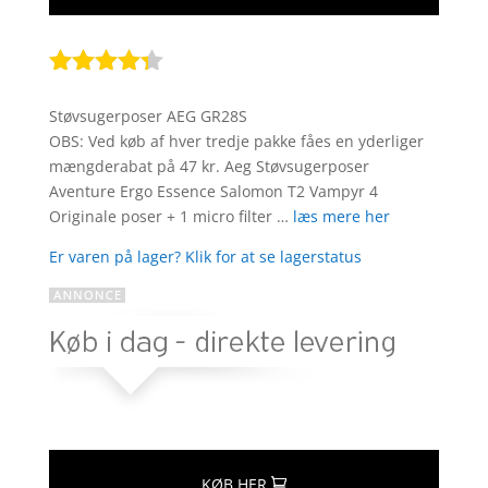
Bedømt
som
4.2
Støvsugerposer AEG GR28S
ud af 5
OBS: Ved køb af hver tredje pakke fåes en yderliger
baseret
mængderabat på 47 kr. Aeg Støvsugerposer
på
Aventure Ergo Essence Salomon T2 Vampyr 4
kundebedø
Originale poser + 1 micro filter …
læs mere her
mmelser
Er varen på lager? Klik for at se lagerstatus
KØB HER