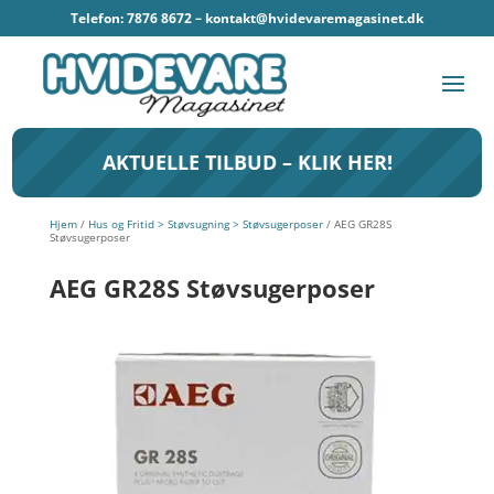
Telefon: 7876 8672 –
kontakt@hvidevaremagasinet.dk
AKTUELLE TILBUD – KLIK HER!
Hjem
/
Hus og Fritid > Støvsugning > Støvsugerposer
/ AEG GR28S
Støvsugerposer
AEG GR28S Støvsugerposer