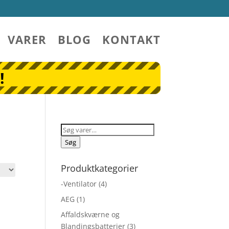
VARER
BLOG
KONTAKT
!
Søg
efter:
Søg
Produktkategorier
-Ventilator
(4)
AEG
(1)
Affaldskværne og
Blandingsbatterier
(3)