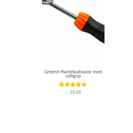
GreenIt Plantekultivator med
softgrip
25,00
Vurderet
kr.
4.6
ud af 5