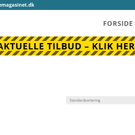
emagasinet.dk
FORSIDE
AKTUELLE TILBUD – KLIK HER