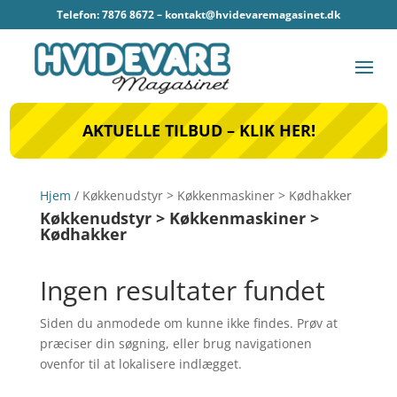
Telefon: 7876 8672 –
kontakt@hvidevaremagasinet.dk
AKTUELLE TILBUD – KLIK HER!
Hjem
/ Køkkenudstyr > Køkkenmaskiner > Kødhakker
Køkkenudstyr > Køkkenmaskiner >
Kødhakker
Ingen resultater fundet
Siden du anmodede om kunne ikke findes. Prøv at
præciser din søgning, eller brug navigationen
ovenfor til at lokalisere indlægget.