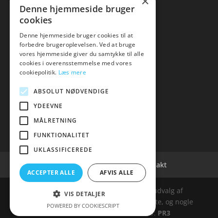
×
Kontakt
Denne hjemmeside bruger
cookies
Denne hjemmeside bruger cookies til at
forbedre brugeroplevelsen. Ved at bruge
vores hjemmeside giver du samtykke til alle
hvidevaremagasinet
cookies i overensstemmelse med vores
cookiepolitik.
Læs mere
Tlf: 7876 8672
Mail:
info@hvidevaremagasinet.dk
ABSOLUT NØDVENDIGE
YDEEVNE
MÅLRETNING
FUNKTIONALITET
UKLASSIFICEREDE
Cookie- og privatlivspolitik
Kontakt
ACCEPTER ALLE
AFVIS ALLE
Denne hjemmeside samler et bredt udvalg af
VIS DETALJER
spændende varer. Siden er et affiiliatesite, og nogle
POWERED BY COOKIESCRIPT
links kan være affiliatelinks. Web:
PR3