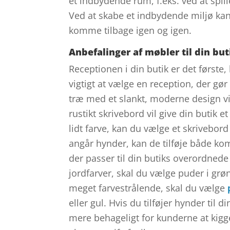
et indbydende rum, f.eks. ved at spil
Ved at skabe et indbydende miljø kan
komme tilbage igen og igen.
Anbefalinger af møbler til din but
Receptionen i din butik er det første
vigtigt at vælge en reception, der gør
træ med et slankt, moderne design vi
rustikt skrivebord vil give din butik e
lidt farve, kan du vælge et skrivebor
angår hynder, kan de tilføje både komfo
der passer til din butiks overordnede
jordfarver, skal du vælge puder i grøn
meget farvestrålende, skal du vælge
eller gul. Hvis du tilføjer hynder til d
mere behageligt for kunderne at kigge