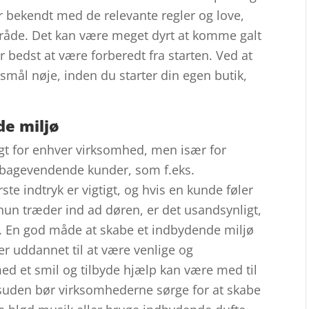
 er bekendt med de relevante regler og love,
mråde. Det kan være meget dyrt at komme galt
 bedst at være forberedt fra starten. Ved at
rgsmål nøje, inden du starter din egen butik,
de miljø
igt for enhver virksomhed, men især for
ilbagevendende kunder, som f.eks.
ste indtryk er vigtigt, og hvis en kunde føler
hun træder ind ad døren, er det usandsynligt,
n. En god måde at skabe et indbydende miljø
er uddannet til at være venlige og
d et smil og tilbyde hjælp kan være med til
Desuden bør virksomhederne sørge for at skabe