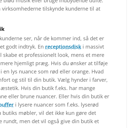
le blød musik eller bruge indbydende dufte.
 virksomhederne tilskynde kunderne til at
ik
, kunderne ser, når de kommer ind, så det er
 et godt indtryk. En
receptionsdisk
i massivt
l skabe et professionelt look, mens et mere
t mere hjemligt præg. Hvis du ønsker at tilføje
d i en lys nuance som rød eller orange. Hvad
rt og stil til din butik. Vælg hynder i farver,
 æstetik. Hvis din butik f.eks. har mange
ne eller brune nuancer. Eller hvis din butik er
puffer
i lysere nuancer som f.eks. lyserød
in butiks møbler, vil det ikke kun gøre det
 rundt, men det vil også give din butik et