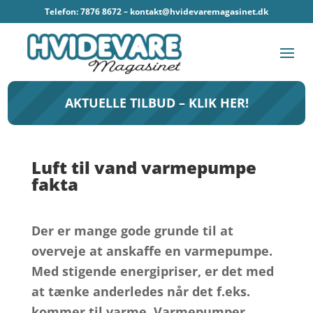
Telefon: 7876 8672 –
kontakt@hvidevaremagasinet.dk
AKTUELLE TILBUD – KLIK HER!
Luft til vand varmepumpe
fakta
Der er mange gode grunde til at
overveje at anskaffe en varmepumpe.
Med stigende energipriser, er det med
at tænke anderledes når det f.eks.
kommer til varme. Varmepumper