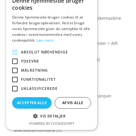
Denne hjemmeside bruger
cookies
Mærker > Bosch hvidevarer
(1)
Denne hjemmeside bruger cookies til at
Mærker > Bosch hvidevarer > Bosch opvaskemaskine
forbedre brugeroplevelsen. Ved at bruge
(4)
vores hjemmeside giver du samtykke til alle
Mærker > Scandomestic hvidevarer
(3)
cookies i overensstemmelse med vores
cookiepolitik.
Læs mere
Mærker > Se flere mærker > Alfi Termokander > Alfi
kugle termokande
(2)
ABSOLUT NØDVENDIGE
Mærker > Se flere mærker > Hoptimist
(26)
YDEEVNE
Mærker > Se flere mærker > Kähler
(1)
MÅLRETNING
Mærker > Se flere mærker > Lyngby
(1)
FUNKTIONALITET
Mærker > Se flere mærker > Mepal
(1)
UKLASSIFICEREDE
Mærker > Se flere mærker > Scanpan > Scanpan
skærebræt
(1)
ACCEPTER ALLE
AFVIS ALLE
Mærker > Se flere mærker > Smeg
(1)
VIS DETALJER
Mikroovne
(6)
POWERED BY COOKIESCRIPT
Mikroovne/miniovne
(1)