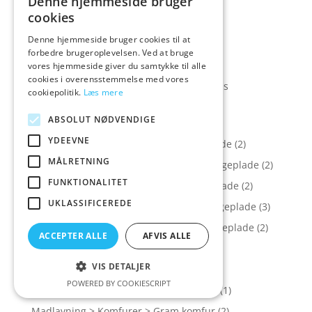
Denne hjemmeside bruger
Madlavning > Indbygningsovne > AEG
cookies
indbygningsovn
(1)
Denne hjemmeside bruger cookies til at
Madlavning > Indbygningsovne > Gram
forbedre brugeroplevelsen. Ved at bruge
indbygningsovn
(1)
vores hjemmeside giver du samtykke til alle
cookies i overensstemmelse med vores
Madlavning > Indbygningsovne > Siemens
cookiepolitik.
Læs mere
indbygningsovn
(1)
ABSOLUT NØDVENDIGE
Madlavning > Kogeplader
(19)
YDEEVNE
Madlavning > Kogeplader > AEG kogeplade
(2)
MÅLRETNING
Madlavning > Kogeplader > Electrolux kogeplade
(2)
FUNKTIONALITET
Madlavning > Kogeplader > Gram kogeplade
(2)
UKLASSIFICEREDE
Madlavning > Kogeplader > Silverline kogeplade
(3)
Madlavning > Kogeplader > Thermex kogeplade
(2)
ACCEPTER ALLE
AFVIS ALLE
Madlavning > Kombiovne
(5)
VIS DETALJER
Madlavning > Komfurer
(16)
POWERED BY COOKIESCRIPT
Madlavning > Komfurer > Bosch komfur
(1)
Madlavning > Komfurer > Gram komfur
(2)