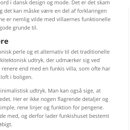
ord i dansk design og mode. Det er det skam
og det kan måske være en del af forklaringen
ne er nemlig vilde med villaernes funktionelle
gode grunde til.
ere
sk perle og et alternativ til det traditionelle
rkitektonisk udtryk, der udmærker sig ved
kke renere end med en funkis villa, som ofte har
loft i boligen.
nimalistisk udtryk. Man kan også sige, at
vedet. Her er ikke nogen flagrende detaljer og
imple, rene linjer og funktion for pengene.
lde med, og derfor lader funkishuset bestemt
løbigt.