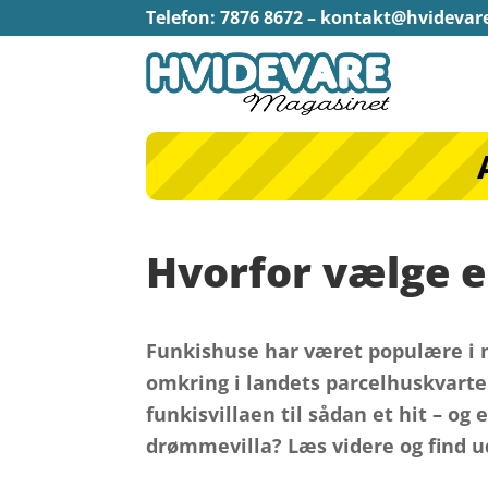
Telefon: 7876 8672 –
kontakt@hvidevar
Hvorfor vælge e
Funkishuse har været populære i m
omkring i landets parcelhuskvarter
funkisvillaen til sådan et hit – og
drømmevilla? Læs videre og find ud