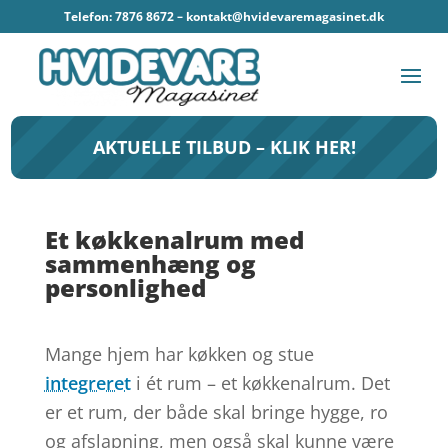
Telefon: 7876 8672 –
kontakt@hvidevaremagasinet.dk
AKTUELLE TILBUD – KLIK HER!
Et køkkenalrum med
sammenhæng og
personlighed
Mange hjem har køkken og stue
integreret
i ét rum – et køkkenalrum. Det
er et rum, der både skal bringe hygge, ro
og afslapning, men også skal kunne være