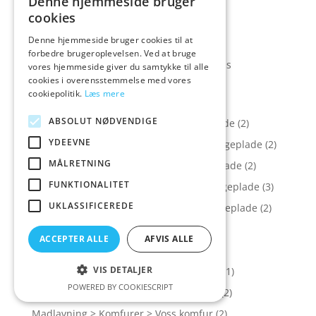
Denne hjemmeside bruger
indbygningsovn
(1)
cookies
Madlavning > Indbygningsovne > Gram
Denne hjemmeside bruger cookies til at
indbygningsovn
(1)
forbedre brugeroplevelsen. Ved at bruge
Madlavning > Indbygningsovne > Siemens
vores hjemmeside giver du samtykke til alle
indbygningsovn
(1)
cookies i overensstemmelse med vores
cookiepolitik.
Læs mere
Madlavning > Kogeplader
(19)
ABSOLUT NØDVENDIGE
Madlavning > Kogeplader > AEG kogeplade
(2)
YDEEVNE
Madlavning > Kogeplader > Electrolux kogeplade
(2)
MÅLRETNING
Madlavning > Kogeplader > Gram kogeplade
(2)
FUNKTIONALITET
Madlavning > Kogeplader > Silverline kogeplade
(3)
UKLASSIFICEREDE
Madlavning > Kogeplader > Thermex kogeplade
(2)
Madlavning > Kombiovne
(5)
ACCEPTER ALLE
AFVIS ALLE
Madlavning > Komfurer
(16)
VIS DETALJER
Madlavning > Komfurer > Bosch komfur
(1)
POWERED BY COOKIESCRIPT
Madlavning > Komfurer > Gram komfur
(2)
Madlavning > Komfurer > Voss komfur
(2)