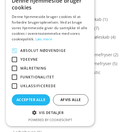
Denne hjemmeside bruger
kølefryseskab
(2)
cookies
Køl og Frys > Køleskabe
(16)
Denne hjemmeside bruger cookies til at
Køl og Frys > Køleskabe > Electrolux køleskab
(1)
forbedre brugeroplevelsen. Ved at bruge
vores hjemmeside giver du samtykke til alle
Køl og Frys > Køleskabe > Gram køleskab
(7)
cookies i overensstemmelse med vores
Køl og Frys > Køleskabe > Scandomestic køleskab
(4)
cookiepolitik.
Læs mere
Køl og Frys > Kummefrysere
(7)
ABSOLUT NØDVENDIGE
Køl og Frys > Kummefrysere > Elcold kummefryser
(2)
YDEEVNE
Køl og Frys > Kummefrysere > Gram kummefryser
(5)
MÅLRETNING
Køl og Frys > Kummefrysere > Scandomestic
FUNKTIONALITET
kummefryser
(2)
UKLASSIFICEREDE
Køl og Frys > Vinskabe
(4)
Kølefryseskabe
(13)
ACCEPTER ALLE
AFVIS ALLE
Køleskabe
(8)
VIS DETALJER
Krøllejern
(3)
POWERED BY COOKIESCRIPT
Kummefrysere
(2)