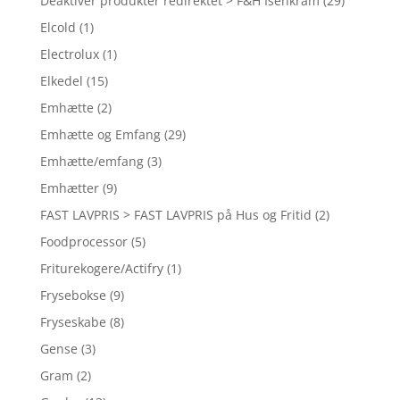
Deaktiver produkter redirektet > F&H Isenkram
(29)
Elcold
(1)
Electrolux
(1)
Elkedel
(15)
Emhætte
(2)
Emhætte og Emfang
(29)
Emhætte/emfang
(3)
Emhætter
(9)
FAST LAVPRIS > FAST LAVPRIS på Hus og Fritid
(2)
Foodprocessor
(5)
Friturekogere/Actifry
(1)
Frysebokse
(9)
Fryseskabe
(8)
Gense
(3)
Gram
(2)