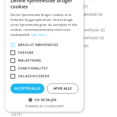
Denne hjemmeside bruger
cookies
Køl og Frys > Køleskabe > Gram køleskab
(7)
Køl og Frys > Køleskabe > Scandomestic køleskab
(4)
Denne hjemmeside bruger cookies til at
forbedre brugeroplevelsen. Ved at bruge
Køl og Frys > Kummefrysere
(7)
vores hjemmeside giver du samtykke til alle
cookies i overensstemmelse med vores
Køl og Frys > Kummefrysere > Elcold kummefryser
(2)
cookiepolitik.
Læs mere
Køl og Frys > Kummefrysere > Gram kummefryser
(5)
ABSOLUT NØDVENDIGE
Køl og Frys > Kummefrysere > Scandomestic
kummefryser
(2)
YDEEVNE
Køl og Frys > Vinskabe
(4)
MÅLRETNING
Kølefryseskabe
(13)
FUNKTIONALITET
Køleskabe
(8)
UKLASSIFICEREDE
Krøllejern
(3)
ACCEPTER ALLE
AFVIS ALLE
Kummefrysere
(2)
Ladyshaver
(1)
VIS DETALJER
Ladyshavere/Epilator
(1)
POWERED BY COOKIESCRIPT
LG
(1)