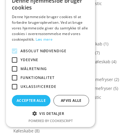
Denne hjemmeside bruger
Køl og Frys > Kølefryseskabe > Scandomestic
cookies
kølefryseskab
(2)
Denne hjemmeside bruger cookies til at
Køl og Frys > Kølefryseskabe > Vestfrost
forbedre brugeroplevelsen. Ved at bruge
kølefryseskab
(2)
vores hjemmeside giver du samtykke til alle
cookies i overensstemmelse med vores
Køl og Frys > Køleskabe
(16)
cookiepolitik.
Læs mere
Køl og Frys > Køleskabe > Electrolux køleskab
(1)
ABSOLUT NØDVENDIGE
Køl og Frys > Køleskabe > Gram køleskab
(7)
YDEEVNE
Køl og Frys > Køleskabe > Scandomestic køleskab
(4)
MÅLRETNING
Køl og Frys > Kummefrysere
(7)
FUNKTIONALITET
Køl og Frys > Kummefrysere > Elcold kummefryser
(2)
UKLASSIFICEREDE
Køl og Frys > Kummefrysere > Gram kummefryser
(5)
Køl og Frys > Kummefrysere > Scandomestic
ACCEPTER ALLE
AFVIS ALLE
kummefryser
(2)
Køl og Frys > Vinskabe
(4)
VIS DETALJER
POWERED BY COOKIESCRIPT
Kølefryseskabe
(13)
Køleskabe
(8)