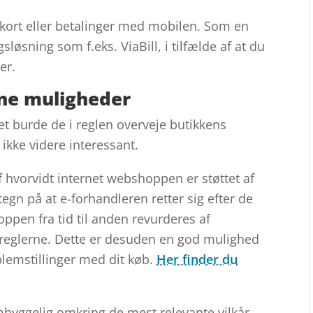
 kort eller betalinger med mobilen. Som en
øsning som f.eks. ViaBill, i tilfælde af at du
er.
fine muligheder
et burde de i reglen overveje butikkens
 ikke videre interessant.
f hvorvidt internet webshoppen er støttet af
tegn på at e-forhandleren retter sig efter de
oppen fra tid til anden revurderes af
reglerne. Dette er desuden en god mulighed
blemstillinger med dit køb.
Her finder du
omhyggelig omkring de mest relevante vilkår