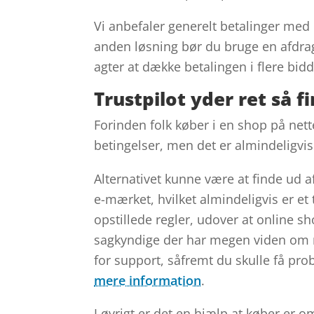
Vi anbefaler generelt betalinger med
anden løsning bør du bruge en afdragsl
agter at dække betalingen i flere bidd
Trustpilot yder ret så 
Forinden folk køber i en shop på nett
betingelser, men det er almindeligvis
Alternativet kunne være at finde ud a
e-mærket, hvilket almindeligvis er et 
opstillede regler, udover at online sh
sagkyndige der har megen viden om 
for support, såfremt du skulle få pro
mere information
.
I øvrigt er det en hjælp at køber er 