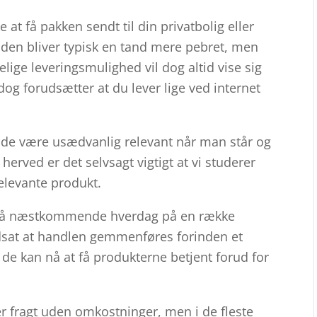
 få pakken sendt til din privatbolig eller
toden bliver typisk en tand mere pebret, men
ige leveringsmulighed vil dog altid vise sig
dog forudsætter at du lever lige ved internet
fælde være usædvanlig relevant når man står og
erved er det selvsagt vigtigt at vi studerer
elevante produkt.
ng på næstkommende hverdag på en række
udsat at handlen gemmenføres forinden et
 de kan nå at få produkterne betjent forud for
er fragt uden omkostninger, men i de fleste