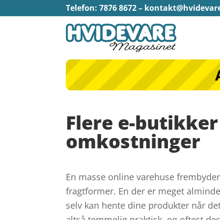
Telefon: 7876 8672 –
kontakt@hvidevar
Flere e-butikker
omkostninger
En masse online varehuse frembyder
fragtformer. En der er meget alminde
selv kan hente dine produkter når det
altså temmelig praktisk, og oftest des