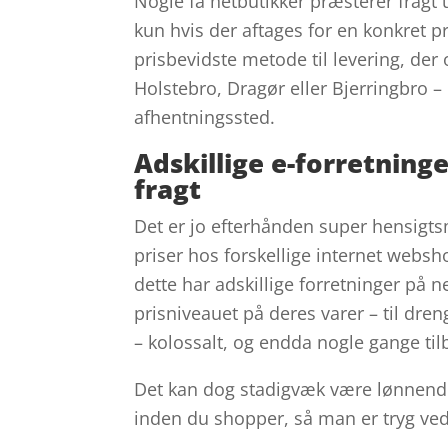
Nogle få netbutikker præsterer fragt
kun hvis der aftages for en konkret p
prisbevidste metode til levering, de
Holstebro, Dragør eller Bjerringbro – er
afhentningssted.
Adskillige e-forretning
fragt
Det er jo efterhånden super hensigts
priser hos forskellige internet webs
dette har adskillige forretninger på 
prisniveauet på deres varer – til dre
– kolossalt, og endda nogle gange tilb
Det kan dog stadigvæk være lønnende 
inden du shopper, så man er tryg ved 