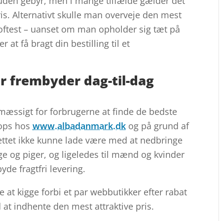
 uden gebyr, men i mange tilfælde gælder det
ris. Alternativt skulle man overveje den mest
r oftest – uanset om man opholder sig tæt på
 at få bragt din bestilling til et
er frembyder dag-til-dag
mæssigt for forbrugerne at finde de bedste
hops hos
www.albadanmark.dk
og på grund af
nettet ikke kunne lade være med at nedbringe
nge og piger, og ligeledes til mænd og kvinder
yde fragtfri levering.
at kigge forbi et par webbutikker efter rabat
at indhente den mest attraktive pris.