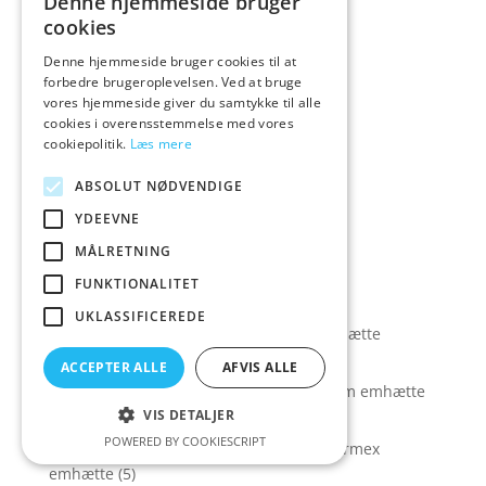
Denne hjemmeside bruger
Kølefryseskabe
(13)
cookies
Køleskabe
(8)
Denne hjemmeside bruger cookies til at
Krøllejern
(3)
forbedre brugeroplevelsen. Ved at bruge
vores hjemmeside giver du samtykke til alle
Kummefrysere
(2)
cookies i overensstemmelse med vores
Ladyshaver
(1)
cookiepolitik.
Læs mere
Ladyshavere/Epilator
(1)
ABSOLUT NØDVENDIGE
LG
(1)
YDEEVNE
Loftlamper
(1)
MÅLRETNING
Madlavning
(20)
FUNKTIONALITET
Madlavning > Emhætte og Emfang
(6)
UKLASSIFICEREDE
Madlavning > Emhætte og Emfang > Emhætte
væghængt
(1)
ACCEPTER ALLE
AFVIS ALLE
Madlavning > Emhætte og Emfang > Gram emhætte
(1)
VIS DETALJER
POWERED BY COOKIESCRIPT
Madlavning > Emhætte og Emfang > Thermex
emhætte
(5)