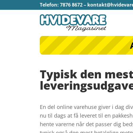
Telefon: 7876 8672 –
kontakt@hvidevar
Typisk den mest
leveringsudgav
En del online varehuse giver i dag di
nu til dags at få leveret til en pakkesho
hente varerne når det passer dig bed
typisk også den mest betalelige metod