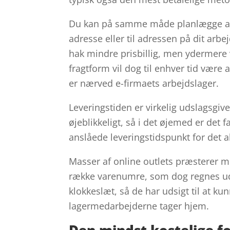
Du kan på samme måde planlægge at be
adresse eller til adressen på dit arb
hak mindre prisbillig, men ydermere 
fragtform vil dog til enhver tid være 
er nærved e-firmaets arbejdslager.
Leveringstiden er virkelig udslagsgiv
øjeblikkeligt, så i det øjemed er det 
anslåede leveringstidspunkt for det a
Masser af online outlets præsterer m
række varenumre, som dog regnes ud 
klokkeslæt, så de har udsigt til at ku
lagermedarbejderne tager hjem.
Den mindst kostelige fo