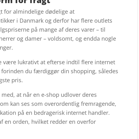
gt for almindelige dødelige at
tikker i Danmark og derfor har flere outlets
algspriserne på mange af deres varer – til
l herrer og damer – voldsomt, og endda nogle
nger.
være lukrativt at efterse indtil flere internet
 forinden du færdiggør din shopping, således
gste pris.
med, at når en e-shop udlover deres
s som kan ses som overordentlig fremragende,
ikation på en bedragerisk internet handler.
f en orden, hvilket redder en overfor