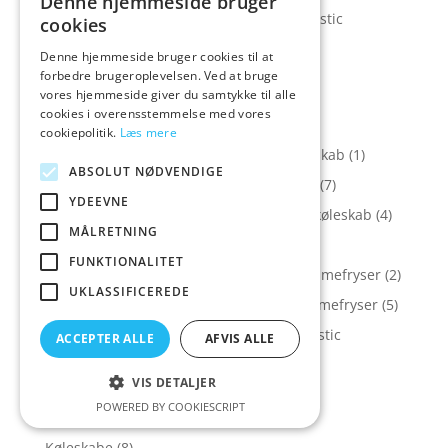
Denne hjemmeside bruger
Køl og Frys > Kølefryseskabe > Scandomestic
cookies
kølefryseskab
(2)
Denne hjemmeside bruger cookies til at
Køl og Frys > Kølefryseskabe > Vestfrost
forbedre brugeroplevelsen. Ved at bruge
kølefryseskab
(2)
vores hjemmeside giver du samtykke til alle
cookies i overensstemmelse med vores
Køl og Frys > Køleskabe
(16)
cookiepolitik.
Læs mere
Køl og Frys > Køleskabe > Electrolux køleskab
(1)
ABSOLUT NØDVENDIGE
Køl og Frys > Køleskabe > Gram køleskab
(7)
YDEEVNE
Køl og Frys > Køleskabe > Scandomestic køleskab
(4)
MÅLRETNING
Køl og Frys > Kummefrysere
(7)
FUNKTIONALITET
Køl og Frys > Kummefrysere > Elcold kummefryser
(2)
UKLASSIFICEREDE
Køl og Frys > Kummefrysere > Gram kummefryser
(5)
Køl og Frys > Kummefrysere > Scandomestic
ACCEPTER ALLE
AFVIS ALLE
kummefryser
(2)
VIS DETALJER
Køl og Frys > Vinskabe
(4)
POWERED BY COOKIESCRIPT
Kølefryseskabe
(13)
Køleskabe
(8)