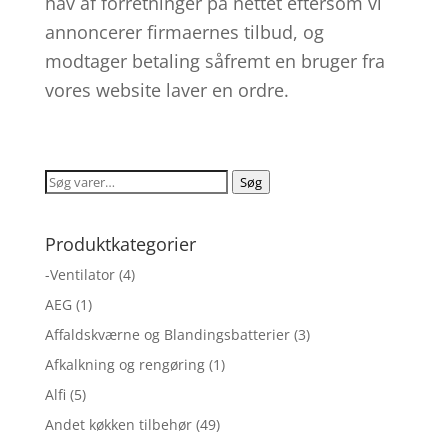
hav af forretninger på nettet eftersom vi
annoncerer firmaernes tilbud, og
modtager betaling såfremt en bruger fra
vores website laver en ordre.
Søg
Søg
efter:
Produktkategorier
-Ventilator
(4)
AEG
(1)
Affaldskværne og Blandingsbatterier
(3)
Afkalkning og rengøring
(1)
Alfi
(5)
Andet køkken tilbehør
(49)