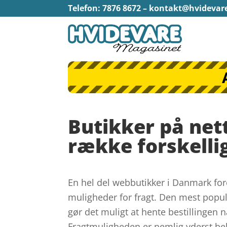
Telefon: 7876 8672 –
kontakt@hvidevar
Butikker på nett
række forskelli
En hel del webbutikker i Danmark for
muligheder for fragt. Den mest popu
gør det muligt at hente bestillingen n
Fragtmuligheden er nemlig yderst bek