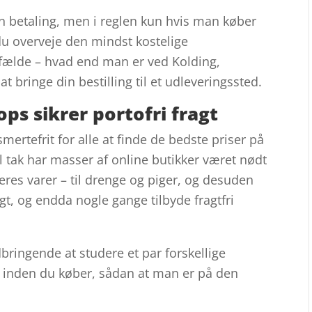
en betaling, men i reglen kun hvis man køber
du overveje den mindst kostelige
tilfælde – hvad end man er ved Kolding,
 at bringe din bestilling til et udleveringssted.
s sikrer portofri fragt
smertefrit for alle at finde de bedste priser på
il tak har masser af online butikker været nødt
deres varer – til drenge og piger, og desuden
gt, og endda nogle gange tilbyde fragtfri
dbringende at studere et par forskellige
er inden du køber, sådan at man er på den