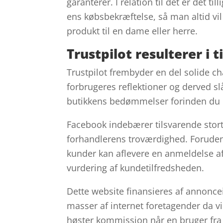
garanterer. I relation til det er det t
ens købsbekræftelse, så man altid vi
produkt til en dame eller herre.
Trustpilot resulterer i 
Trustpilot frembyder en del solide ch
forbrugeres reflektioner og derved slå
butikkens bedømmelser forinden du l
Facebook indebærer tilsvarende stort s
forhandlerens troværdighed. Foruden 
kunder kan aflevere en anmeldelse af
vurdering af kundetilfredsheden.
Dette website finansieres af annonc
masser af internet foretagender da v
høster kommission når en bruger fra 