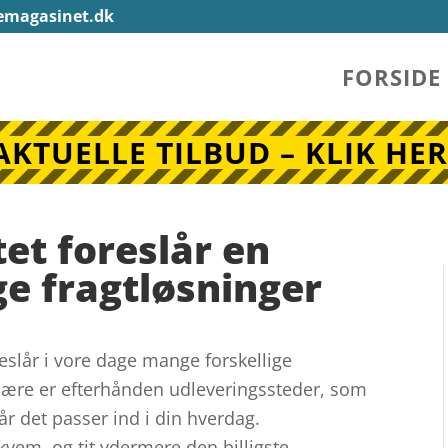
emagasinet.dk
FORSIDE
AKTUELLE TILBUD – KLIK HER
et foreslår en
ge fragtløsninger
eslår i vore dage mange forskellige
lære er efterhånden udleveringssteder, som
år det passer ind i din hverdag.
vem, og tit ydermere den billigste