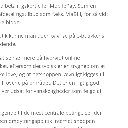
med betalingskort eller MobilePay. Som en
betalingstilbud som f.eks. ViaBill, for så vidt
re bidder.
butik kunne man uden tvivl se på e-butikkens
ændende.
e at se nærmere på hvorvidt online
ket, eftersom det typisk er en tryghed om at
e love, og at netshoppen jævnligt kigges til
 lovene på området. Det er en rigtig god
bliver udsat for vanskeligheder som følge af
agende til de mest centrale betingelser der
lken ombytningspolitik internet shoppen