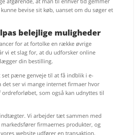
illige afgørende, at man til enhver tid gemmer
l kunne bevise sit køb, uanset om du søger et
tilpas belejlige muligheder
ancer for at fortolke en række øvrige
r vi et slag for, at du udforsker online
ægger din bestilling.
et pæne genveje til at få indblik i e-
det ser vi mange internet firmaer hvor
 ordreforløbet, som også kan udnyttes til
eindtægter. Vi arbejder tæt sammen med
i markedsfører firmaernes produkter, og
vores website udfører en transaktion.