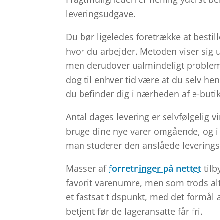
leveringsudgave.
Du bør ligeledes foretrække at bestille 
hvor du arbejder. Metoden viser sig 
men derudover ualmindeligt problemfri
dog til enhver tid være at du selv he
du befinder dig i nærheden af e-buti
Antal dages levering er selvfølgelig v
bruge dine nye varer omgående, og i 
man studerer den anslåede leveringsd
Masser af
forretninger på nettet
tilb
favorit varenumre, men som trods alt 
et fastsat tidspunkt, med det formål 
betjent før de lageransatte får fri.