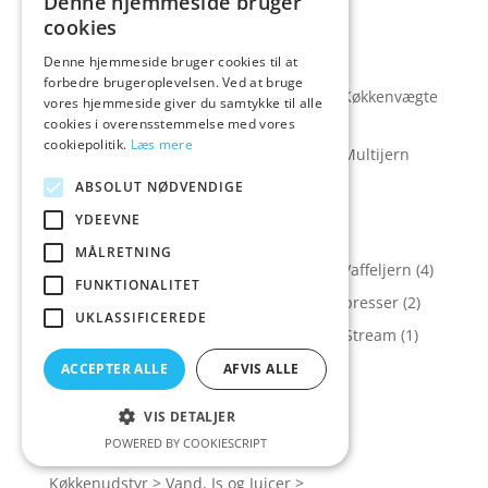
Denne hjemmeside bruger
(6)
cookies
Køkkenudstyr > Små køkkenapparater >
Denne hjemmeside bruger cookies til at
Køkkenredskaber
(27)
forbedre brugeroplevelsen. Ved at bruge
Køkkenudstyr > Små køkkenapparater > Køkkenvægte
vores hjemmeside giver du samtykke til alle
(6)
cookies i overensstemmelse med vores
cookiepolitik.
Læs mere
Køkkenudstyr > Små køkkenapparater > Multijern
maskiner
(1)
ABSOLUT NØDVENDIGE
Køkkenudstyr > Små køkkenapparater >
YDEEVNE
Toastmaskine
(5)
MÅLRETNING
Køkkenudstyr > Små køkkenapparater > Vaffeljern
(4)
FUNKTIONALITET
Køkkenudstyr > Vand, Is og Juicer > Juicepresser
(2)
UKLASSIFICEREDE
Køkkenudstyr > Vand, Is og Juicer > SodaStream
(1)
Køkkenudstyr > Vand, Is og Juicer >
ACCEPTER ALLE
AFVIS ALLE
Sodavandsmaskiner
(1)
VIS DETALJER
Køkkenudstyr > Vand, Is og Juicer >
POWERED BY COOKIESCRIPT
Sodavandsmaskiner > Flasker
(2)
Køkkenudstyr > Vand, Is og Juicer >